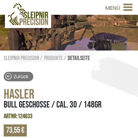
MENÜ
Sleipnir Precision /
Produkte /
Detailseite
Zurück
HASLER
BULL GESCHOSSE / CAL. 30 / 148GR
ARTNR:124633
73,55 €