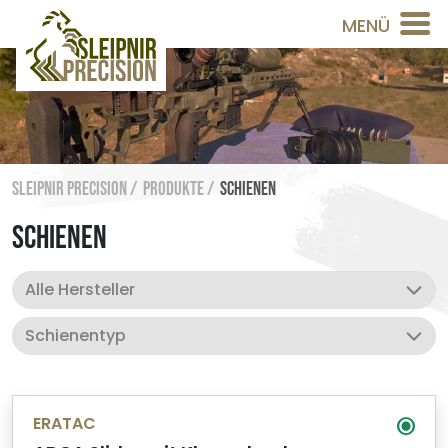
MENÜ
Sleipnir Precision /
Produkte /
Schienen
SCHIENEN
ERATAC