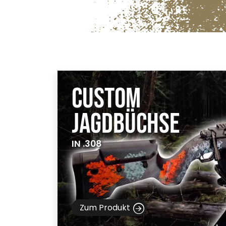
Custom
Jagdbüchse
IN .308
Zum Produkt