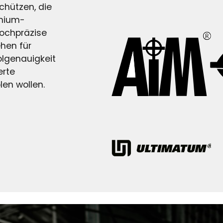
chützen, die
emium-
hochpräzise
hen für
olgenauigkeit
erte
en wollen.