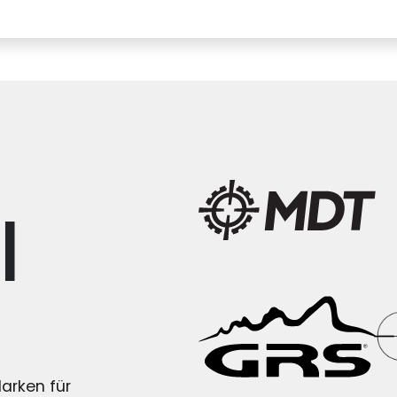
i
arken für