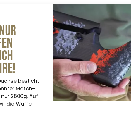
 nur
fen
uch
hre!
büchse besticht
ohnter Match-
 nur 2800g. Auf
ir die Waffe