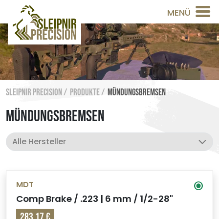
MENÜ
Sleipnir Precision /
Produkte /
Mündungsbremsen
MÜNDUNGSBREMSEN
MDT
Comp Brake / .223 | 6 mm / 1/2-28"
283,17 €