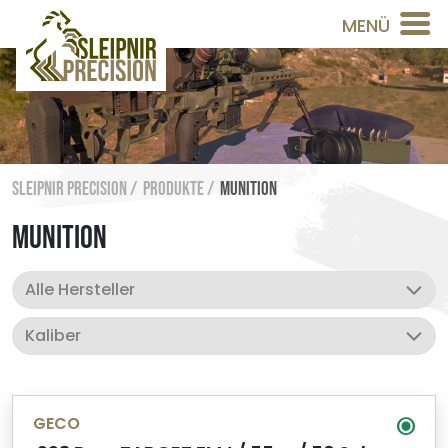
MENÜ
Sleipnir Precision /
Produkte /
Munition
MUNITION
GECO