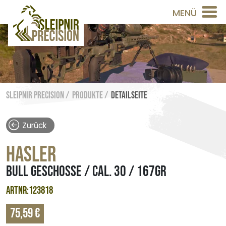
MENÜ
Sleipnir Precision /
Produkte /
Detailseite
Zurück
HASLER
BULL GESCHOSSE / CAL. 30 / 167GR
ARTNR:123818
75,59 €