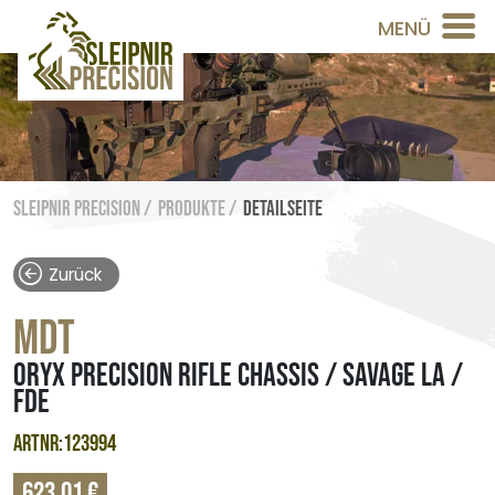
MENÜ
Sleipnir Precision /
Produkte /
Detailseite
Zurück
MDT
ORYX PRECISION RIFLE CHASSIS / SAVAGE LA /
FDE
ARTNR:123994
623,01 €