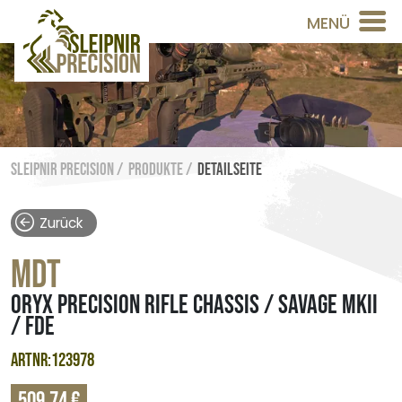
MENÜ
Sleipnir Precision /
Produkte /
Detailseite
Zurück
MDT
ORYX PRECISION RIFLE CHASSIS / SAVAGE MKII
/ FDE
ARTNR:123978
509,74 €