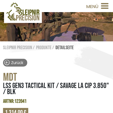
MENÜ
Sleipnir Precision /
Produkte /
Detailseite
Zurück
MDT
LSS GEN3 TACTICAL KIT / SAVAGE LA CIP 3.850"
/ BLK
ARTNR:123941
1.314,00 €