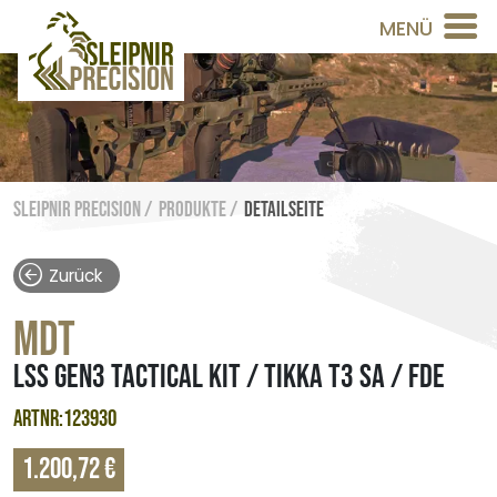
MENÜ
Sleipnir Precision /
Produkte /
Detailseite
Zurück
MDT
LSS GEN3 TACTICAL KIT / TIKKA T3 SA / FDE
ARTNR:123930
1.200,72 €