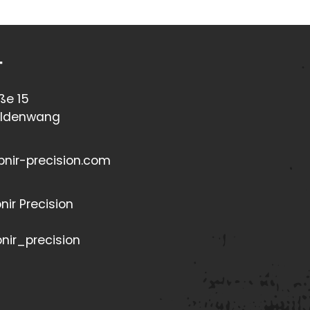
t
ße 15
aldenwang
pnir-precision.com
pnir Precision
pnir_precision