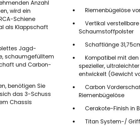
unehmenden Anzahl
Riemenbügelöse vorn
n, wird ein
ARCA-Schiene
Vertikal verstellbar
al als Klappschaft
Schaumstoffpolster
Schaftlänge 31,75cm,
plettes Jagd-
, schaumgefülltem
Kompatibel mit den m
chaft und Carbon-
spezieller, ultraleicht
entwickelt (Gewicht v
n, benötigen Sie
Carbon Vorderschaft
t sich das 3-Schuss
Riemenbügelöse
dem Chassis
Cerakote-Finish in B
Titan System-/ Grif