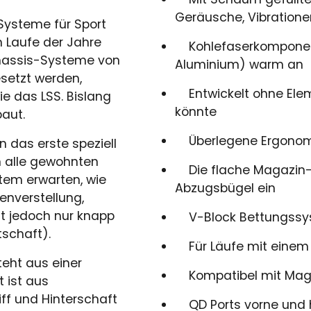
Geräusche, Vibratione
Systeme für Sport
m Laufe der Jahre
Kohlefaserkomponent
Chassis-Systeme von
Aluminium) warm an
setzt werden,
Entwickelt ohne Ele
e das LSS. Bislang
könnte
aut.
Überlegene Ergonom
 das erste speziell
n alle gewohnten
Die flache Magazin-Ve
stem erwarten, wie
Abzugsbügel ein
enverstellung,
gt jedoch nur knapp
V-Block Bettungssys
schaft).
Für Läufe mit einem D
eht aus einer
Kompatibel mit Maga
 ist aus
ff und Hinterschaft
QD Ports vorne und 