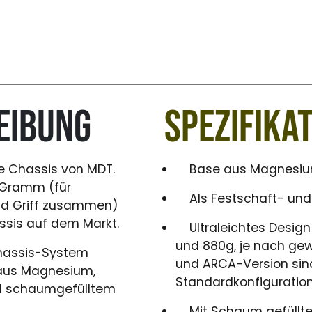
eibung
Spezifika
te Chassis von MDT.
Base aus Magnesium
 Gramm (für
Als Festschaft- und K
und Griff zusammen)
assis auf dem Markt.
Ultraleichtes Design
und 880g, je nach gew
Chassis-System
und ARCA-Version sind
 aus Magnesium,
Standardkonfiguration
nd schaumgefülltem
Mit Schaum gefüllte