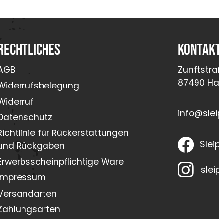
Rechtliches
Kontak
AGB
Zunftstra
87490 H
Widerrufsbelegung
Widerruf
info@slei
Datenschutz
Richtlinie für Rückerstattungen
Slei
und Rückgaben
Erwerbsscheinpflichtige Ware
slei
Impressum
Versandarten
Zahlungsarten