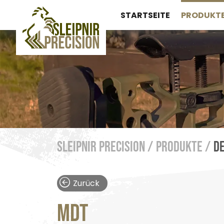
STARTSEITE
PRODUKT
Sleipnir Precision /
Produkte /
De
Zurück
MDT