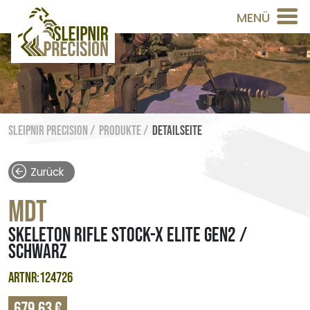
MENÜ
Sleipnir Precision /
Produkte /
Detailseite
Zurück
MDT
SKELETON RIFLE STOCK-X ELITE GEN2 /
SCHWARZ
ARTNR:124726
679,63 €