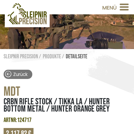
MENÜ
Sleipnir Precision /
Produkte /
Detailseite
Zurück
MDT
CRBN RIFLE STOCK / TIKKA LA / HUNTER
BOTTOM METAL / HUNTER ORANGE GREY
ARTNR:124717
2.117,82 €