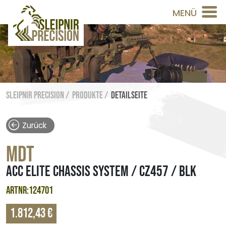
MENÜ
Sleipnir Precision /
Produkte /
Detailseite
Zurück
MDT
ACC ELITE CHASSIS SYSTEM / CZ457 / BLK
ARTNR:124701
1.812,43 €