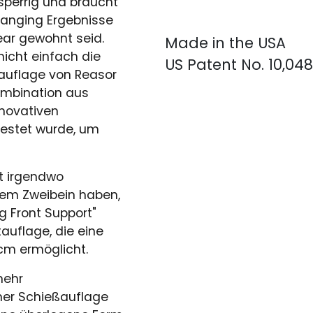
sperrig und braucht
anging Ergebnisse
ear gewohnt seid.
Made in the USA
icht einfach die
US Patent No. 10,04
ßauflage von Reasor
Kombination aus
nnovativen
testet wurde, um
kt irgendwo
em Zweibein haben,
 Front Support"
tauflage, die eine
cm ermöglicht.
mehr
ner Schießauflage