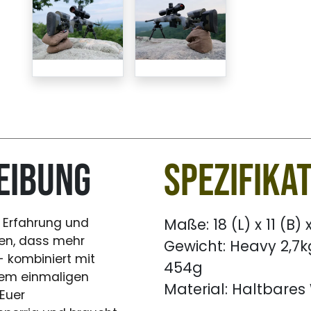
eibung
Spezifika
e Erfahrung und
Maße: 18 (L) x 11 (B)
en, dass mehr
Gewicht: Heavy 2,7kg
 kombiniert mit
454g
em einmaligen
Material: Haltbares
Euer