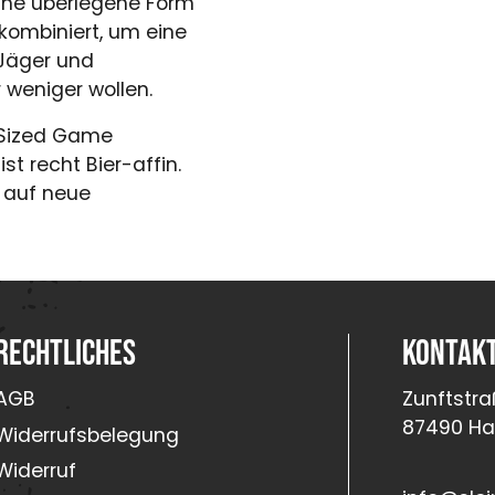
ine überlegene Form
 kombiniert, um eine
Jäger und
 weniger wollen.
-Sized Game
t recht Bier-affin.
t auf neue
Rechtliches
Kontak
AGB
Zunftstra
87490 H
Widerrufsbelegung
Widerruf