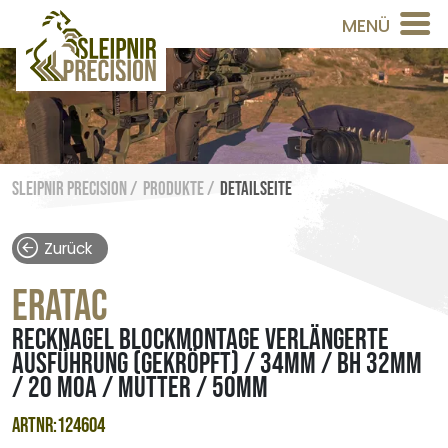
MENÜ
Sleipnir Precision /
Produkte /
Detailseite
Zurück
ERATAC
RECKNAGEL BLOCKMONTAGE VERLÄNGERTE
AUSFÜHRUNG (GEKRÖPFT) / 34MM / BH 32MM
/ 20 MOA / MUTTER / 50MM
ARTNR:124604