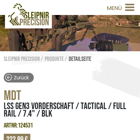
MENÜ
Sleipnir Precision /
Produkte /
Detailseite
Zurück
MDT
LSS GEN3 VORDERSCHAFT / TACTICAL / FULL
RAIL / 7.4" / BLK
ARTNR:124531
222,89 €