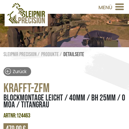
MENÜ
Sleipnir Precision /
Produkte /
Detailseite
Zurück
KRAFFT-ZFM
BLOCKMONTAGE LEICHT / 40MM / BH 25MM / 0
MOA / TITANGRAU
ARTNR:124463
470,00 €