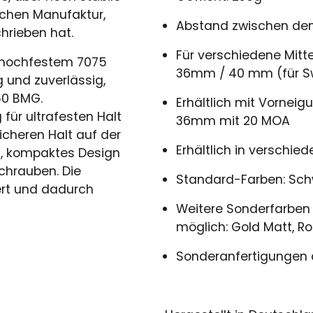
schen Manufaktur,
Abstand zwischen de
hrieben hat.
Für verschiedene Mit
s hochfestem 7075
36mm / 40 mm (für S
 und zuverlässig,
.50 BMG.
Erhältlich mit Vorne
für ultrafesten Halt
36mm mit 20 MOA
sicheren Halt auf der
Erhältlich in versch
s, kompaktes Design
chrauben. Die
Standard-Farben: Sch
ert und dadurch
Weitere Sonderfarben 
möglich: Gold Matt, Ro
Sonderanfertigungen 