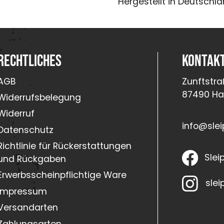
Hergestellt in Deutschl
Rechtliches
Kontak
AGB
Zunftstra
87490 H
Widerrufsbelegung
Widerruf
info@slei
Datenschutz
Richtlinie für Rückerstattungen
Slei
und Rückgaben
Erwerbsscheinpflichtige Ware
slei
Impressum
Versandarten
Zahlungsarten