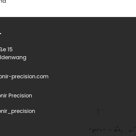
and
t
ße 15
aldenwang
pnir-precision.com
pnir Precision
pnir_precision