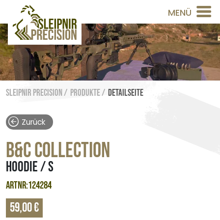
MENÜ
Sleipnir Precision /
Produkte /
Detailseite
Zurück
B&C COLLECTION
HOODIE / S
ARTNR:124284
59,00 €