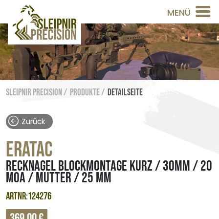
MENÜ
Sleipnir Precision /
Produkte /
Detailseite
Zurück
ERATAC
RECKNAGEL BLOCKMONTAGE KURZ / 30MM / 20
MOA / MUTTER / 25 MM
ARTNR:124276
369,00 €