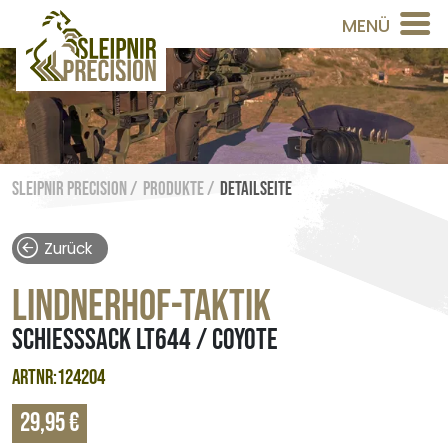
MENÜ
Sleipnir Precision /
Produkte /
Detailseite
Zurück
LINDNERHOF-TAKTIK
SCHIESSSACK LT644 / COYOTE
ARTNR:124204
29,95 €