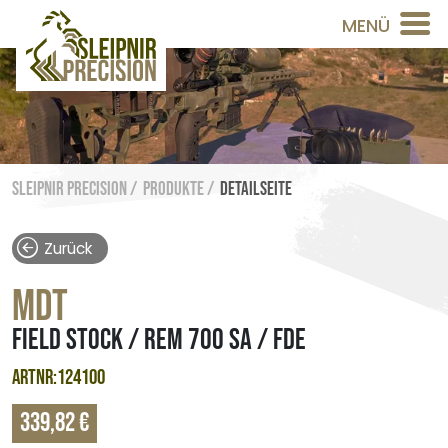
MENÜ
Sleipnir Precision /
Produkte /
Detailseite
Zurück
MDT
FIELD STOCK / REM 700 SA / FDE
ARTNR:124100
339,82 €