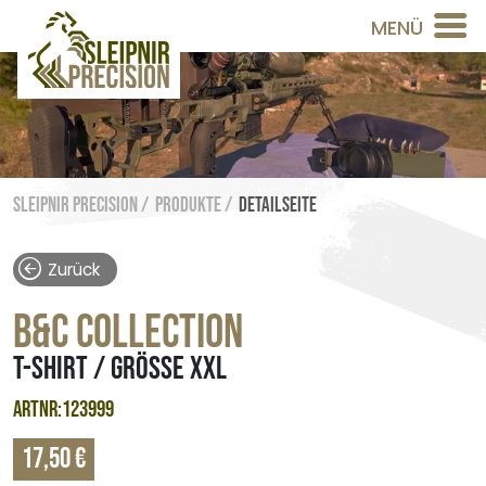
MENÜ
Sleipnir Precision /
Produkte /
Detailseite
Zurück
B&C COLLECTION
T-SHIRT / GRÖSSE XXL
ARTNR:123999
17,50 €