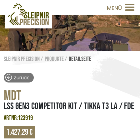
MENÜ
Sleipnir Precision /
Produkte /
Detailseite
Zurück
MDT
LSS GEN3 COMPETITOR KIT / TIKKA T3 LA / FDE
ARTNR:123919
1.427,29 €