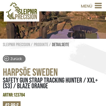
MENÜ
Sleipnir Precision /
Produkte /
Detailseite
Zurück
HARPSÖE SWEDEN
SAFETY GUN STRAP TRACKING HUNTER / XXL+
(S3) / BLAZE ORANGE
ARTNR:123784
42,99 €