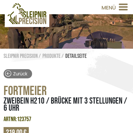
MENÜ
Sleipnir Precision /
Produkte /
Detailseite
Zurück
FORTMEIER
ZWEIBEIN H210 / BRÜCKE MIT 3 STELLUNGEN /
6 UHR
ARTNR:123757
219,00 €