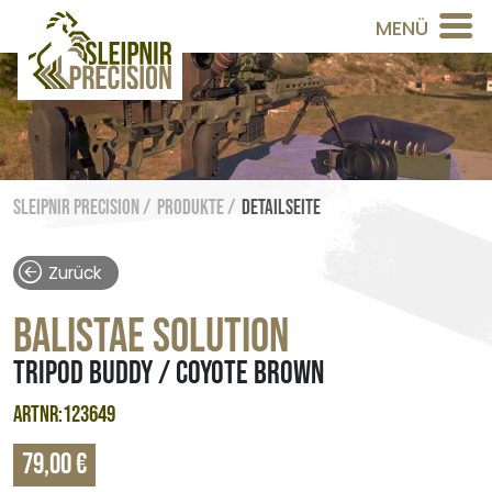
MENÜ
Sleipnir Precision /
Produkte /
Detailseite
Zurück
BALISTAE SOLUTION
TRIPOD BUDDY / COYOTE BROWN
ARTNR:123649
79,00 €